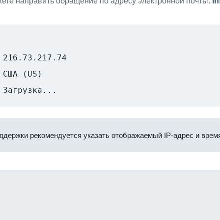
ете направить обращение по адресу электронной почты:
i
216.73.217.74
США (US)
Загрузка...
ддержки рекомендуется указать отображаемый IP-адрес и время