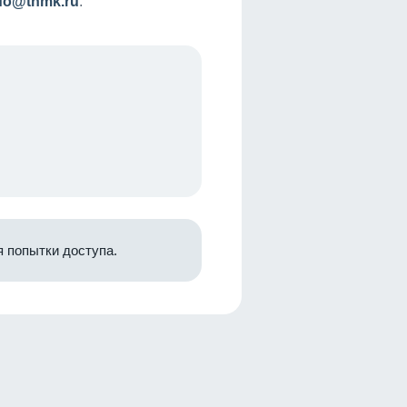
nfo@tnmk.ru
.
 попытки доступа.