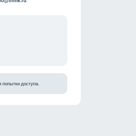
nfo@tnmk.ru
.
 попытки доступа.