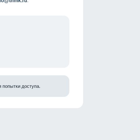
nfo@tnmk.ru
.
 попытки доступа.