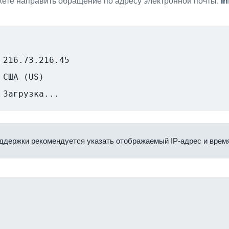
ете направить обращение по адресу электронной почты:
i
216.73.216.45
США (US)
Загрузка...
ддержки рекомендуется указать отображаемый IP-адрес и время