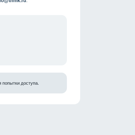
nfo@tnmk.ru
.
 попытки доступа.