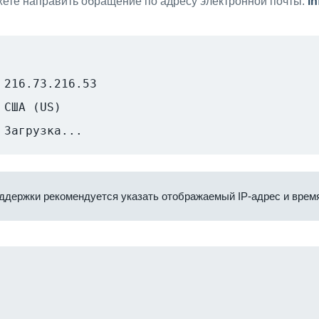
ете направить обращение по адресу электронной почты:
i
216.73.216.53
США (US)
Загрузка...
ддержки рекомендуется указать отображаемый IP-адрес и время