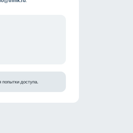
nfo@tnmk.ru
.
 попытки доступа.