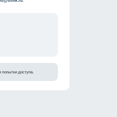
nfo@tnmk.ru
.
 попытки доступа.