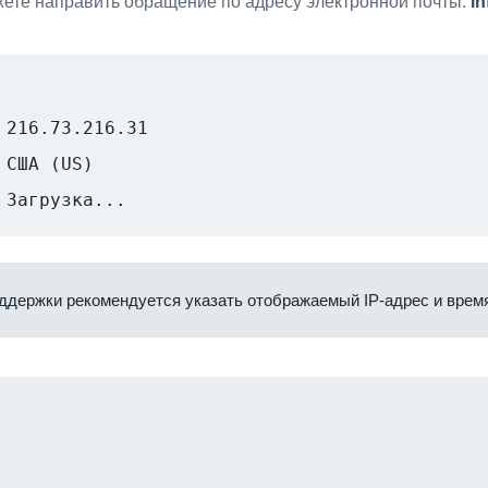
ете направить обращение по адресу электронной почты:
i
216.73.216.31
США (US)
Загрузка...
ддержки рекомендуется указать отображаемый IP-адрес и время