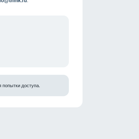
nfo@tnmk.ru
.
 попытки доступа.