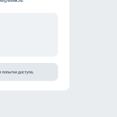
nfo@tnmk.ru
.
 попытки доступа.