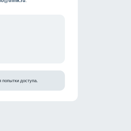
nfo@tnmk.ru
.
 попытки доступа.