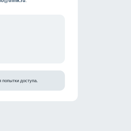
nfo@tnmk.ru
.
 попытки доступа.