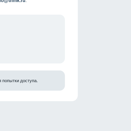
nfo@tnmk.ru
.
 попытки доступа.