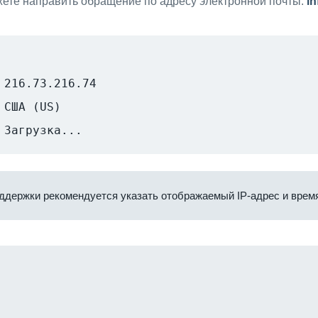
ете направить обращение по адресу электронной почты:
i
216.73.216.74
США (US)
Загрузка...
ддержки рекомендуется указать отображаемый IP-адрес и время