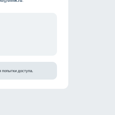
nfo@tnmk.ru
.
 попытки доступа.