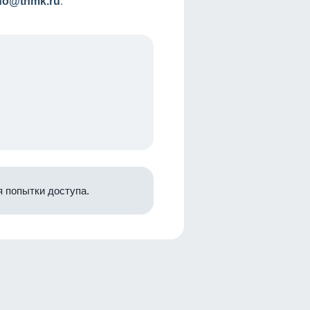
nfo@tnmk.ru
.
 попытки доступа.