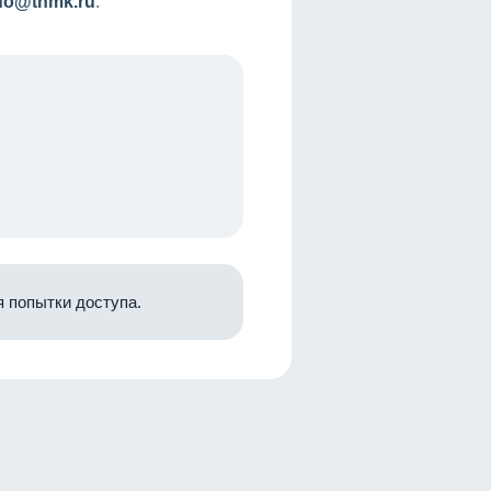
nfo@tnmk.ru
.
 попытки доступа.