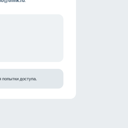
nfo@tnmk.ru
.
 попытки доступа.