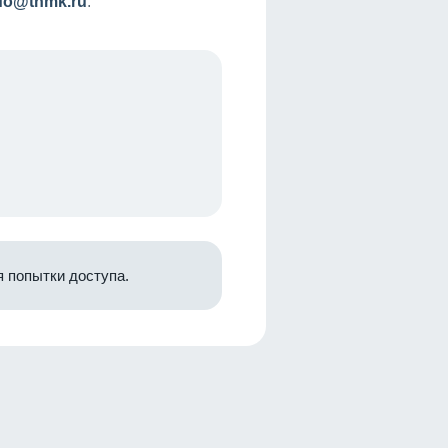
nfo@tnmk.ru
.
 попытки доступа.