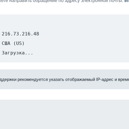
ете направить обращение по адресу электронной почты:
i
216.73.216.48
США (US)
Загрузка...
ддержки рекомендуется указать отображаемый IP-адрес и время