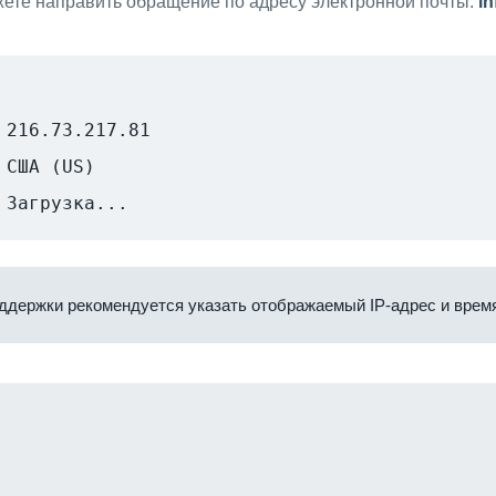
ете направить обращение по адресу электронной почты:
i
216.73.217.81
США (US)
Загрузка...
ддержки рекомендуется указать отображаемый IP-адрес и время