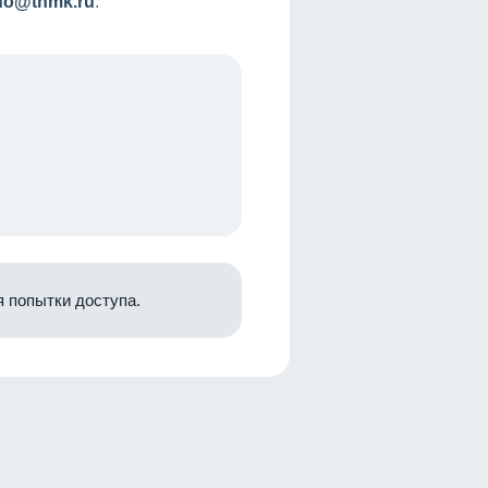
nfo@tnmk.ru
.
 попытки доступа.