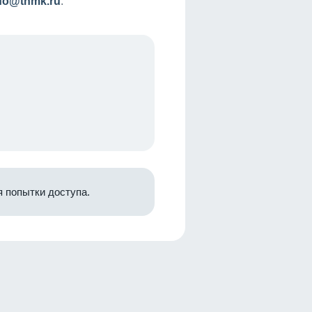
nfo@tnmk.ru
.
 попытки доступа.