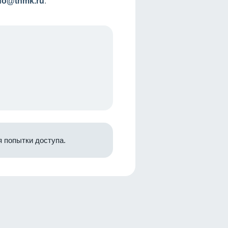
nfo@tnmk.ru
.
 попытки доступа.