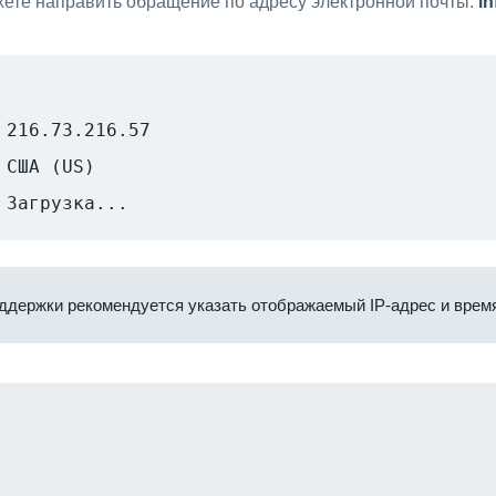
ете направить обращение по адресу электронной почты:
i
216.73.216.57
США (US)
Загрузка...
ддержки рекомендуется указать отображаемый IP-адрес и время