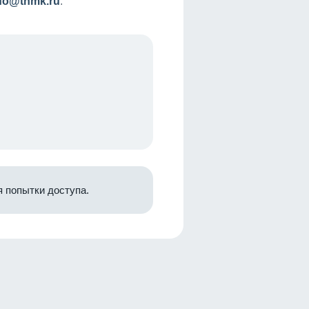
nfo@tnmk.ru
.
 попытки доступа.