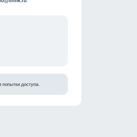
nfo@tnmk.ru
.
 попытки доступа.