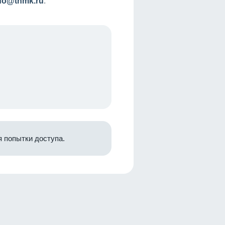
nfo@tnmk.ru
.
 попытки доступа.