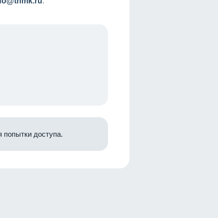
nfo@tnmk.ru
.
 попытки доступа.