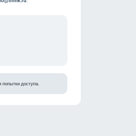
nfo@tnmk.ru
.
 попытки доступа.