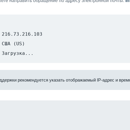
ете направить обращение по адресу электронной почты:
i
216.73.216.103
США (US)
Загрузка...
ддержки рекомендуется указать отображаемый IP-адрес и время