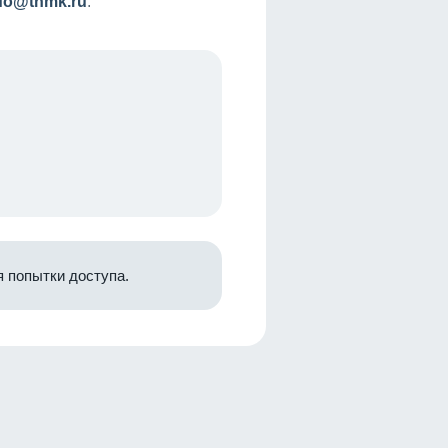
nfo@tnmk.ru
.
 попытки доступа.