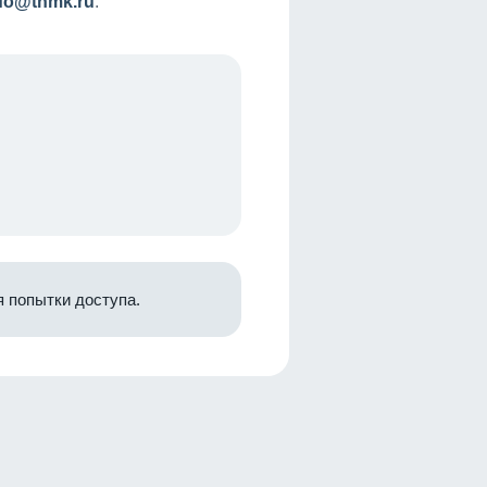
nfo@tnmk.ru
.
 попытки доступа.