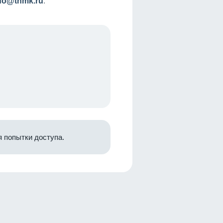
nfo@tnmk.ru
.
 попытки доступа.