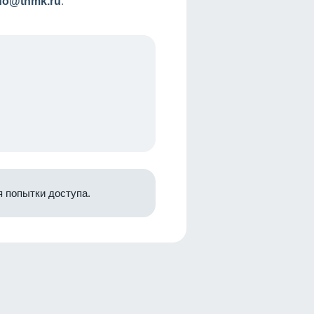
nfo@tnmk.ru
.
 попытки доступа.