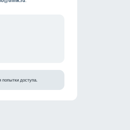
nfo@tnmk.ru
.
 попытки доступа.