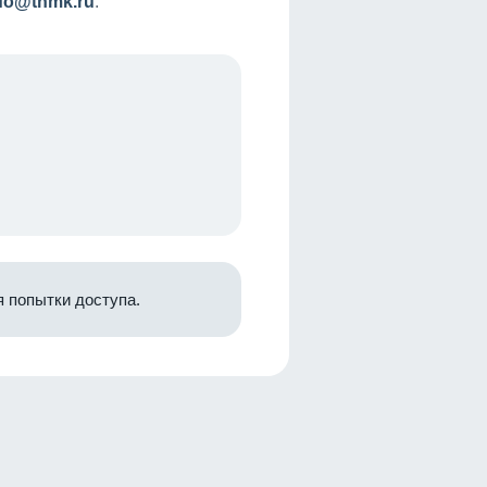
nfo@tnmk.ru
.
 попытки доступа.