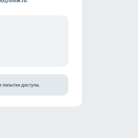
nfo@tnmk.ru
.
 попытки доступа.