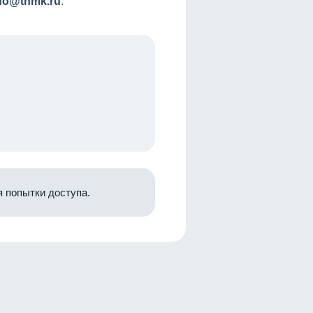
nfo@tnmk.ru
.
 попытки доступа.