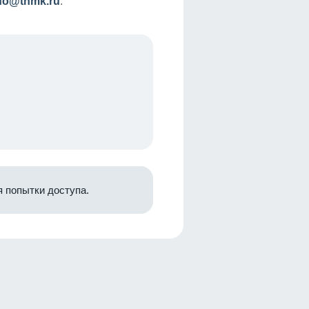
nfo@tnmk.ru
.
 попытки доступа.