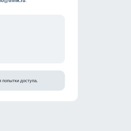
nfo@tnmk.ru
.
 попытки доступа.